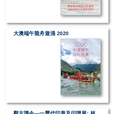
大澳端午龍舟遊涌 2020
觀古識今—一歷代印章及印譜展: 林