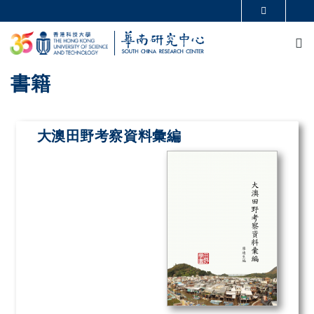
移至主內容
更多科大概覽
M
科大新聞
學術部門索引
生活@科大
圖書館
校園地圖及指南
CAREERS AT HKUST
書籍
教授簡錄
認識科大
大澳田野考察資料彙編