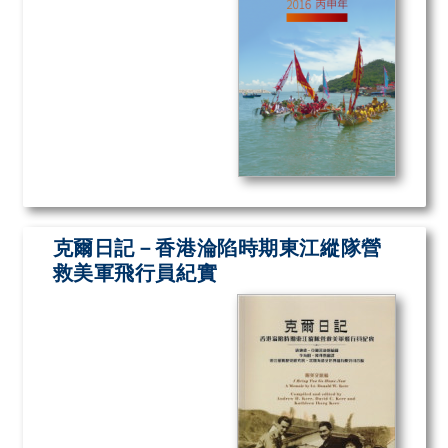
克爾日記－香港淪陷時期東江縱隊營
救美軍飛行員紀實