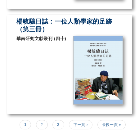
楊毓驤日誌：一位人類學家的足跡
（第三冊）
華南研究文獻叢刊 (四十)
Pagination
目前頁面
頁面
頁面
下一頁
Last page
1
2
3
下一頁 ›
最後一頁 »