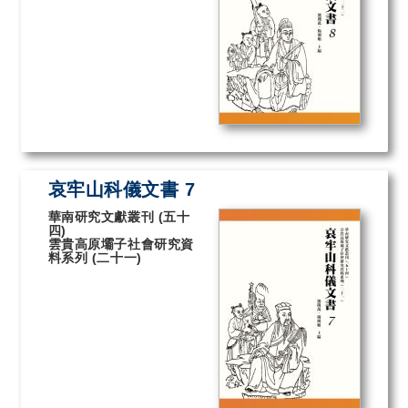
哀牢山科儀文書 7
華南研究文獻叢刊 (五十
四)
雲貴高原壩子社會研究資
料系列 (二十一)