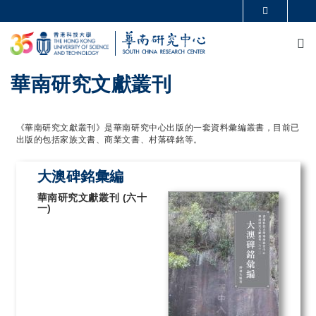
移至主內容
更多科大概覽
M
科大新聞
學術部門索引
生活@科大
圖書館
校園地圖及指南
CAREERS AT HKUST
華南研究文獻叢刊
教授簡錄
認識科大
《華南研究文獻叢刊》是華南研究中心出版的一套資料彙編叢書，目前已
出版的包括家族文書、商業文書、村落碑銘等。
大澳碑銘彙編
華南研究文獻叢刊 (六十
一)