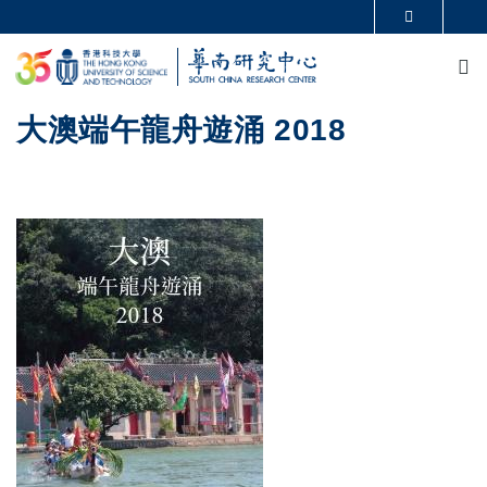
移至主內容
更多科大概覽
M
科大新聞
學術部門索引
生活@科大
圖書館
校園地圖及指南
CAREERS AT HKUST
大澳端午龍舟遊涌 2018
教授簡錄
認識科大