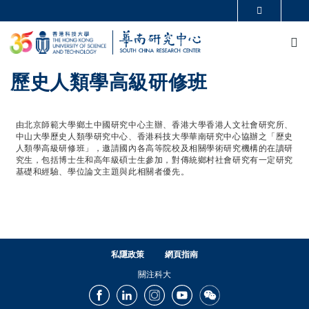
移至主內容
更多科大概覽
M
科大新聞
學術部門索引
生活@科大
圖書館
校園地圖及指南
CAREERS AT HKUST
歷史人類學高級研修班
教授簡錄
認識科大
由北京師範大學鄉土中國研究中心主辦、香港大學香港人文社會研究所、
中山大學歷史人類學研究中心、香港科技大學華南研究中心協辦之「歷史
人類學高級研修班」，邀請國內各高等院校及相關學術研究機構的在讀研
究生，包括博士生和高年級碩士生參加，對傳統鄉村社會研究有一定研究
基礎和經驗、學位論文主題與此相關者優先。
私隱政策
網頁指南
關注科大
Facebook
LinkedIn
Instagram
Youtube
Wechat