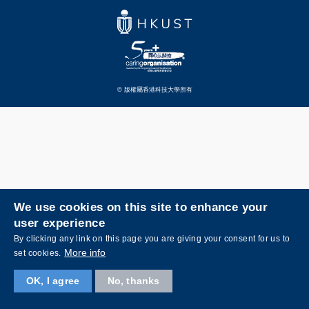
© 版權屬香港科技大學所有
We use cookies on this site to enhance your
user experience
By clicking any link on this page you are giving your consent for us to
More info
set cookies.
OK, I agree
No, thanks