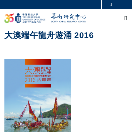
移至主內容
更多科大概覽
M
科大新聞
學術部門索引
生活@科大
圖書館
校園地圖及指南
CAREERS AT HKUST
大澳端午龍舟遊涌 2016
教授簡錄
認識科大