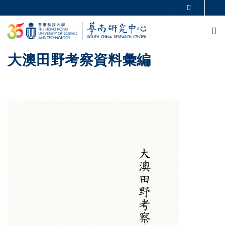
移至主內容
更多科大概覽
M
科大新聞
學術部門索引
生活@科大
圖書館
校園地圖及指南
CAREERS AT HKUST
大澳田野考察資料彙編
教授簡錄
認識科大