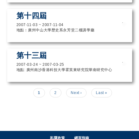
第十四屆
2007-11-03
~
2007-11-04
地點︰廣州中山大學歷史系永芳堂二樓講學廳
第十三屆
2007-03-24
~
2007-03-25
地點: 廣州南沙香港科技大學霍英東研究院華南研究中心
Pagination
目前頁面
頁面
下一頁
Last page
1
2
Next ›
Last »
私隱政策
網頁指南