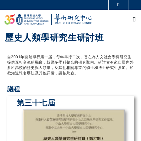
移至主內容
更多科大概覽
M
科大新聞
學術部門索引
生活@科大
圖書館
校園地圖及指南
CAREERS AT HKUST
歷史人類學研究生研討班
教授簡錄
認識科大
自2001年開始舉行第一屆，每年舉行二次，旨在為人文社會學科研究生
提供互相交流的機會，鼓勵多學科整合的研究取向。研討會有來自國內外
多所高校的歷史與人類學，及其他相關專業的碩士和博士研究生參加。如
欲知道報名辦法及其他詳情，請按此處。
議程
第三十七屆