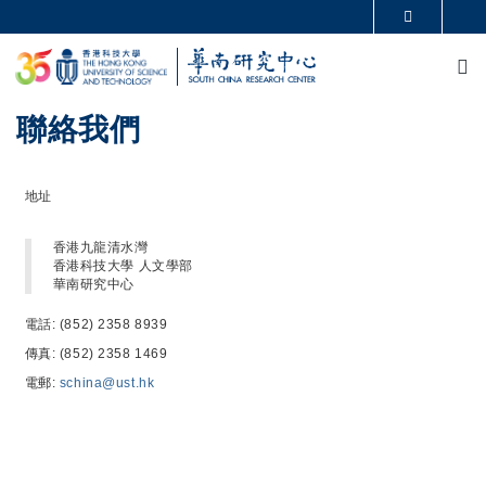
移至主內容
更多科大概覽
M
科大新聞
學術部門索引
生活@科大
圖書館
校園地圖及指南
CAREERS AT HKUST
聯絡我們
教授簡錄
認識科大
地址
香港九龍清水灣
香港科技大學 人文學部
華南研究中心
電話: (852) 2358 8939
傳真: (852) 2358 1469
電郵:
schina@ust.hk