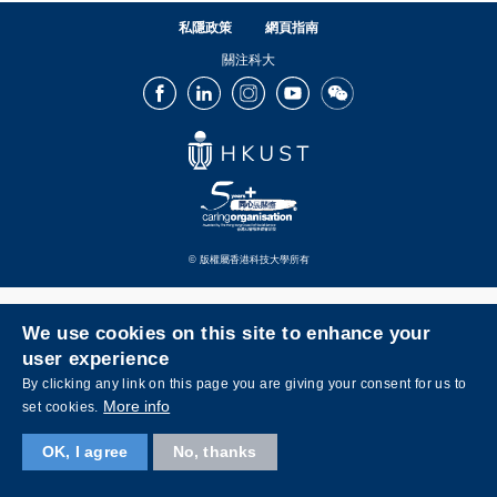
私隱政策
網頁指南
關注科大
Facebook
LinkedIn
Instagram
Youtube
Wechat
© 版權屬香港科技大學所有
We use cookies on this site to enhance your
user experience
By clicking any link on this page you are giving your consent for us to
More info
set cookies.
OK, I agree
No, thanks