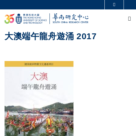
移至主內容
更多科大概覽
M
科大新聞
學術部門索引
生活@科大
圖書館
校園地圖及指南
CAREERS AT HKUST
大澳端午龍舟遊涌 2017
教授簡錄
認識科大