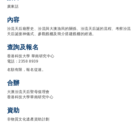
廣東話
內容
汾流天后廟歷史、汾流與大澳漁民的關係、汾流天后誕的流程、考察汾流
天后誕接神儀式、參觀戲棚及簡介搭建戲棚的經過。
查詢及報名
香港科技大學 華南研究中心
電話：2358 8939
名額有限，報名從速。
合辦
大澳汾流天后聖母值理會
香港科技大學華南研究中心
資助
非物質文化遺產資助計劃