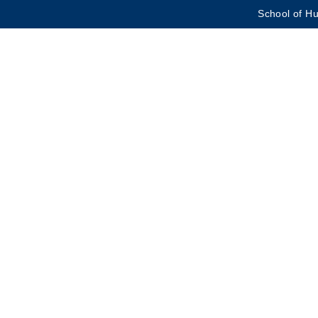
School of Hu
更多科大概覽
學術部門索引
生活@科大
CAREERS AT HKUST
教授簡錄