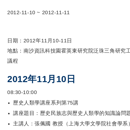
2012-11-10
~
2012-11-11
日期：
2012
年
11
月
10-11
日
地點：南沙資訊科技園霍英東研究院泛珠三角研究
議程
2012
年
11
月
10
日
08:30-10:00
歷史人類學講座系列第
75
講
講座題目：歷史民族志與歷史人類學的知識論問
主講人：張佩國
教授（上海大學文學院社會學系