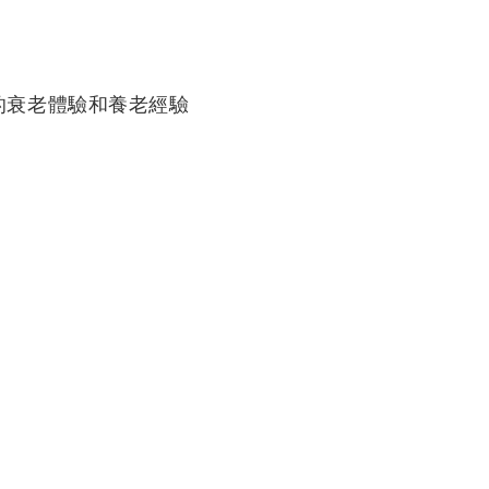
的衰老體驗和養老經驗
）
）