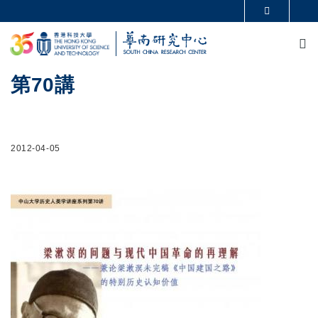
移至主內容
更多科大概覽
M
科大新聞
學術部門索引
生活@科大
圖書館
校園地圖及指南
CAREERS AT HKUST
第70講
教授簡錄
認識科大
2012-04-05