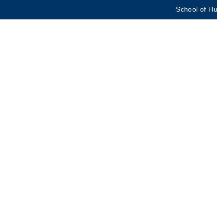
School of Hu
更多科大概覽
學術部門索引
生活@科大
CAREERS AT HKUST
教授簡錄