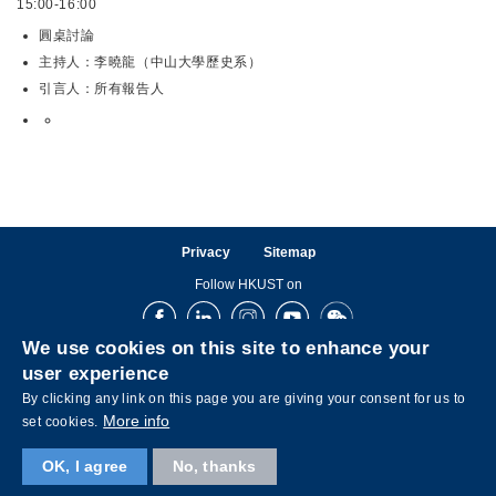
15:00-16:00
圓桌討論
主持人：李曉龍（中山大學歷史系）
引言人：所有報告人
Privacy
Sitemap
Follow HKUST on
Facebook
LinkedIn
Instagram
Youtube
Wechat
We use cookies on this site to enhance your
user experience
By clicking any link on this page you are giving your consent for us to
More info
set cookies.
OK, I agree
No, thanks
Copyright © The Hong Kong University of Science and Technology. All rights reserved.