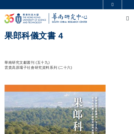
移至主內容
更多科大概覽
M
科大新聞
學術部門索引
生活@科大
圖書館
校園地圖及指南
CAREERS AT HKUST
果郎科儀文書 4
教授簡錄
認識科大
華南研究文獻叢刊 (五十九)
雲貴高原壩子社會研究資料系列 (二十六)