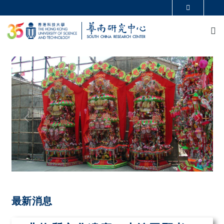
移至主內容
更多科大概覽
M
科大新聞
學術部門索引
生活@科大
圖書館
校園地圖及指南
CAREERS AT HKUST
教授簡錄
認識科大
Previous
Next
最新消息