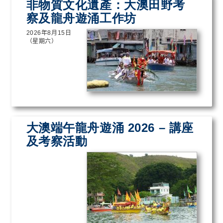
非物質文化遺產：大澳田野考
察及龍舟遊涌工作坊
2026
年
8
月
15
日
（星期六）
大澳端午龍舟遊涌 2026 – 講座
及考察活動