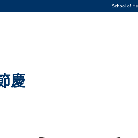
School of Hu
更多科大概覽
學術部門索引
生活@科大
CAREERS AT HKUST
教授簡錄
節慶