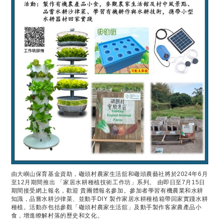
由大嶼山保育基金資助，䃟頭村農家生活舘和䃟頭農藝社將於2024年6月
至12月期間推出 「家居水耕種植技術工作坊」系列。 由即日至7月15日
期間接受網上報名，歡迎 貴團體報名參加。參加者學習有機農業和水耕
知識，品嘗水耕沙律菜、並動手DIY 製作家居水耕種植箱帶回家實踐水耕
種植。活動亦包括參觀「䃟頭村農家生活舘」及動手製作客家農產品小
食，增進瞭解村落的歷史和文化。