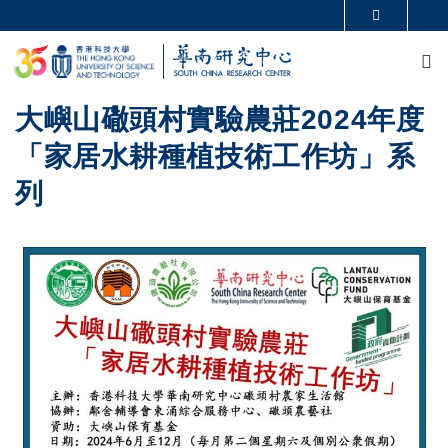
移至主內容
更多科大概覽
M
科大新聞
學術部門索引
生活@科大
圖書館
校園地圖及指南
CAREERS AT HKUST
大嶼山䃟頭村實驗農莊2024年度
教授簡錄
認識科大
「家居水耕種植技術工作坊」系
列