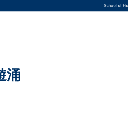
School of Hu
更多科大概覽
學術部門索引
生活@科大
CAREERS AT HKUST
教授簡錄
遊涌