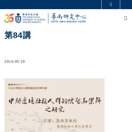
移至主內容
更多科大概覽
M
科大新聞
學術部門索引
生活@科大
圖書館
校園地圖及指南
CAREERS AT HKUST
第84講
教授簡錄
認識科大
2014-05-19