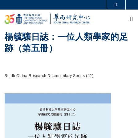
Skip to main content
MORE ABOUT HKUST
M
UNIVERSITY NEWS
ACADEMIC DEPARTMENTS A-Z
LIFE@HKUST
LIBRARY
MAP & DIRECTIONS
CAREERS AT HKUST
楊毓驤日誌：一位人類學家的足
FACULTY PROFILES
ABOUT HKUST
跡（第五冊）
South China Research Documentary Series (42)