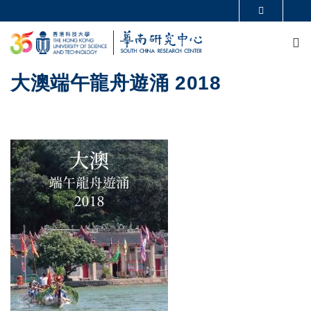
Skip to main content
MORE ABOUT HKUST
M
UNIVERSITY NEWS
ACADEMIC DEPARTMENTS A-Z
LIFE@HKUST
LIBRARY
MAP & DIRECTIONS
CAREERS AT HKUST
大澳端午龍舟遊涌 2018
FACULTY PROFILES
ABOUT HKUST